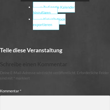
+ Zu Google Kalender
hinzufügen
+ iCal / Outlook
exportieren
Teile diese Veranstaltung
Schreibe einen Kommentar
Deine E-Mail-Adresse wird nicht veröffentlicht.
Erforderliche Felder
sind mit
*
markiert
Kommentar
*