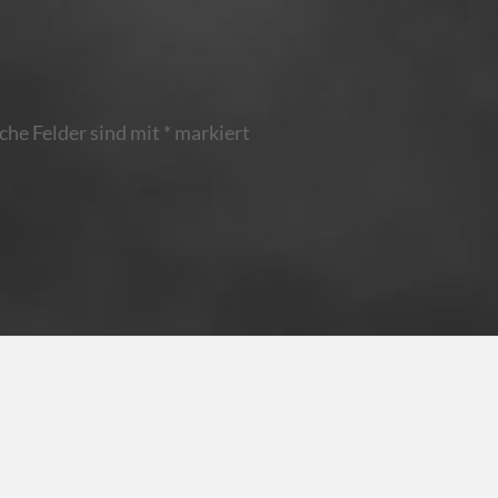
iche Felder sind mit
*
markiert