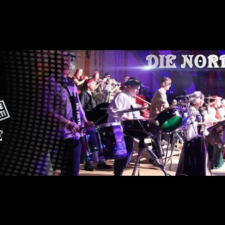
Lübecks
Freibeutermukke
-
DIE
Nordgugge.
e.V.