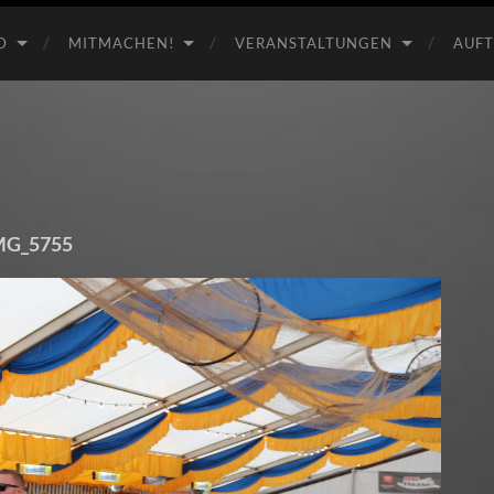
D
MITMACHEN!
VERANSTALTUNGEN
AUFT
MG_5755