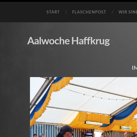
START
FLASCHENPOST
WIR SIN
Aalwoche Haffkrug
I