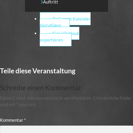
Auftritt
+ Zu Google Kalender
hinzufügen
+ iCal / Outlook
exportieren
Teile diese Veranstaltung
Schreibe einen Kommentar
Deine E-Mail-Adresse wird nicht veröffentlicht.
Erforderliche Felder
sind mit
*
markiert
Kommentar
*