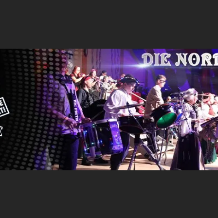
Lübecks
Freibeutermukke
-
DIE
Nordgugge.
e.V.